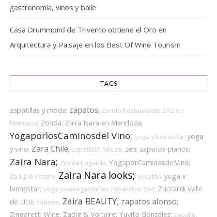
gastronomía, vinos y baile
Casa Drummond de Trivento obtiene el Oro en
Arquitectura y Paisaje en los Best Of Wine Tourism
TAGS
zapatos;
zapatillas y moda;
Zonda Restaurante;
ZAZ en
Zonda;
Zaira Nara en Mendoza;
Mendoza;
YogaporlosCaminosdel Vino;
yoga
yoga y bienestar;
Zara Chile;
y vino;
zen;
zapatos planos;
zapatillas Adidas;
Zaira Nara;
YogaporCaminosdelVino;
Zonda Lagarde;
Zaira Nara looks;
yoga v
Zadig & Votaire;
yucatan;
bienestar;
Zuccardi Valle
yoga y navegación en Potrerillos;
ZAZ;
Zaira BEAUTY;
zapatos alonso;
de Uco;
zodiaco;
Zingaretti Wine;
Zadig & Voltaire;
Yuyito González;
zapallo;