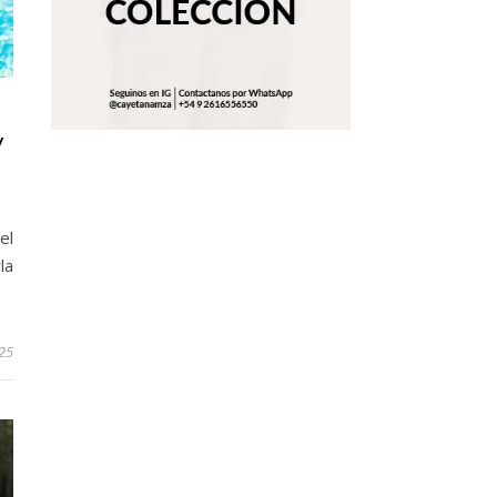
y
el
la
25