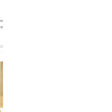
en
te
22