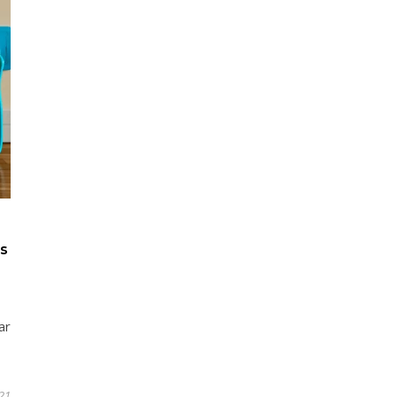
s
ar
21