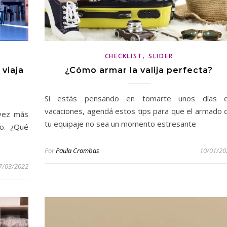
,
CHECKLIST
SLIDER
 viaja
¿Cómo armar la valija perfecta?
Si estás pensando en tomarte unos días 
vacaciones, agendá estos tips para que el armado 
vez más
tu equipaje no sea un momento estresante
ro. ¿Qué
Por
Paula Crombas
10/01/20
7/03/2022