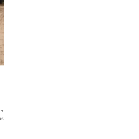
er
as