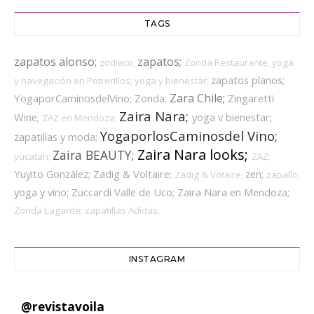
TAGS
zapatos alonso;
zapatos;
zodiaco;
Zonda Restaurante;
yoga
zapatos planos;
y navegación en Potrerillos;
yoga y bienestar;
Zara Chile;
YogaporCaminosdelVino;
Zonda;
Zingaretti
Zaira Nara;
Wine;
yoga v bienestar;
ZAZ en Mendoza;
YogaporlosCaminosdel Vino;
zapatillas y moda;
Zaira Nara looks;
Zaira BEAUTY;
yucatan;
ZAZ;
Yuyito González;
Zadig & Voltaire;
zen;
Zadig & Votaire;
zapallo;
yoga y vino;
Zuccardi Valle de Uco;
Zaira Nara en Mendoza;
Zonda Lagarde;
zapatillas Adidas;
INSTAGRAM
@
revistavoila