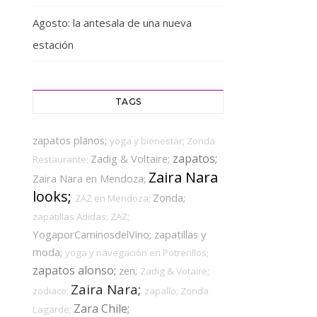
Agosto: la antesala de una nueva
estación
TAGS
zapatos planos;
yoga y bienestar;
Zonda
zapatos;
Zadig & Voltaire;
Restaurante;
Zaira Nara
Zaira Nara en Mendoza;
looks;
Zonda;
ZAZ en Mendoza;
zapatillas Adidas;
ZAZ;
YogaporCaminosdelVino;
zapatillas y
moda;
yoga y navegación en Potrerillos;
zapatos alonso;
zen;
Zadig & Votaire;
Zaira Nara;
zodiaco;
zapallo;
Zonda
Zara Chile;
Lagarde;