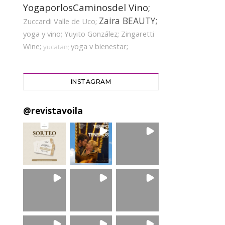
YogaporlosCaminosdel Vino;
Zaira BEAUTY;
Zuccardi Valle de Uco;
yoga y vino;
Yuyito González;
Zingaretti
Wine;
yoga v bienestar;
yucatan;
INSTAGRAM
@
revistavoila