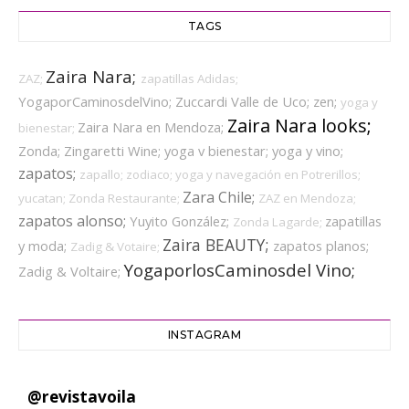
TAGS
Zaira Nara;
ZAZ;
zapatillas Adidas;
YogaporCaminosdelVino;
Zuccardi Valle de Uco;
zen;
yoga y
Zaira Nara looks;
Zaira Nara en Mendoza;
bienestar;
Zonda;
Zingaretti Wine;
yoga v bienestar;
yoga y vino;
zapatos;
zapallo;
zodiaco;
yoga y navegación en Potrerillos;
Zara Chile;
yucatan;
Zonda Restaurante;
ZAZ en Mendoza;
zapatos alonso;
Yuyito González;
zapatillas
Zonda Lagarde;
Zaira BEAUTY;
y moda;
zapatos planos;
Zadig & Votaire;
YogaporlosCaminosdel Vino;
Zadig & Voltaire;
INSTAGRAM
@
revistavoila