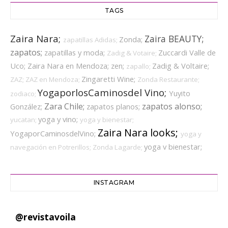
TAGS
Zaira Nara;
Zaira BEAUTY;
Zonda;
zapatillas Adidas;
zapatos;
zapatillas y moda;
Zuccardi Valle de
Zadig & Votaire;
Uco;
Zaira Nara en Mendoza;
zen;
Zadig & Voltaire;
zapallo;
Zingaretti Wine;
ZAZ;
ZAZ en Mendoza;
Zonda Restaurante;
YogaporlosCaminosdel Vino;
Yuyito
zodiaco;
Zara Chile;
zapatos alonso;
González;
zapatos planos;
yoga y vino;
yucatan;
yoga y bienestar;
Zaira Nara looks;
YogaporCaminosdelVino;
yoga y
yoga v bienestar;
navegación en Potrerillos;
Zonda Lagarde;
INSTAGRAM
@
revistavoila