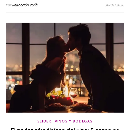
Por
Redacción Voilà
30/01/2026
,
SLIDER
VINOS Y BODEGAS