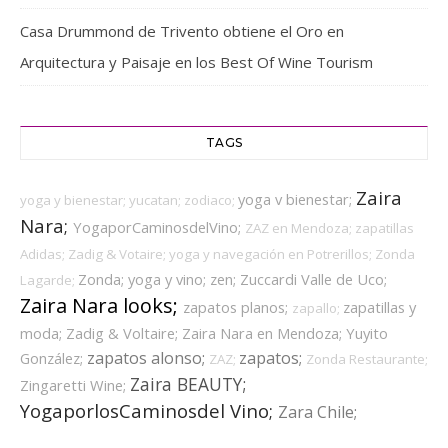
Casa Drummond de Trivento obtiene el Oro en
Arquitectura y Paisaje en los Best Of Wine Tourism
TAGS
Zaira
yoga v bienestar;
yoga y bienestar;
yucatan;
zodiaco;
Nara;
YogaporCaminosdelVino;
ZAZ en Mendoza;
zapatillas
Adidas;
Zadig & Votaire;
yoga y navegación en Potrerillos;
Zonda
Zonda;
yoga y vino;
zen;
Zuccardi Valle de Uco;
Lagarde;
Zaira Nara looks;
zapatos planos;
zapatillas y
zapallo;
moda;
Zadig & Voltaire;
Zaira Nara en Mendoza;
Yuyito
zapatos alonso;
zapatos;
González;
ZAZ;
Zonda Restaurante;
Zaira BEAUTY;
Zingaretti Wine;
YogaporlosCaminosdel Vino;
Zara Chile;