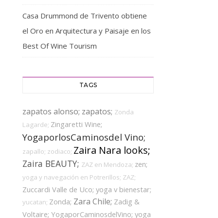
Casa Drummond de Trivento obtiene
el Oro en Arquitectura y Paisaje en los
Best Of Wine Tourism
TAGS
zapatos alonso;
zapatos;
Zonda
Zingaretti Wine;
Lagarde;
YogaporlosCaminosdel Vino;
Zaira Nara looks;
zapallo;
zodiaco;
Zaira BEAUTY;
zen;
ZAZ en Mendoza;
yoga y navegación en Potrerillos;
ZAZ;
Zuccardi Valle de Uco;
yoga v bienestar;
Zara Chile;
Zonda;
Zadig &
yucatan;
Voltaire;
YogaporCaminosdelVino;
yoga