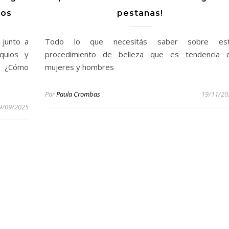
los
pestañas!
 junto a
Todo lo que necesitás saber sobre es
quios y
procedimiento de belleza que es tendencia 
l ¿Cómo
mujeres y hombres
Por
Paula Crombas
19/11/20
9/09/2025