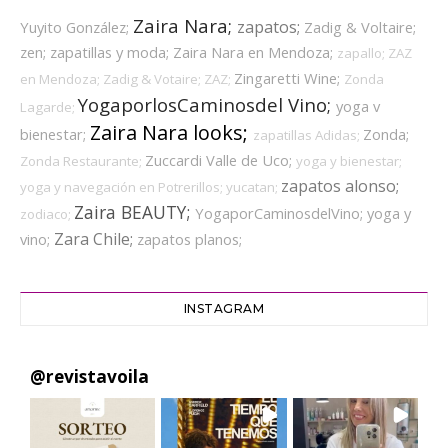
Zaira Nara;
zapatos;
Yuyito González;
Zadig & Voltaire;
zen;
zapatillas y moda;
Zaira Nara en Mendoza;
zapallo;
ZAZ
Zingaretti Wine;
en Mendoza;
Zadig & Votaire;
ZAZ;
Zonda
YogaporlosCaminosdel Vino;
yoga v
Lagarde;
Zaira Nara looks;
bienestar;
Zonda;
zapatillas Adidas;
Zuccardi Valle de Uco;
Zonda Restaurante;
yoga y bienestar;
zapatos alonso;
yoga y navegación en Potrerillos;
yucatan;
Zaira BEAUTY;
YogaporCaminosdelVino;
yoga y
zodiaco;
Zara Chile;
vino;
zapatos planos;
INSTAGRAM
@
revistavoila