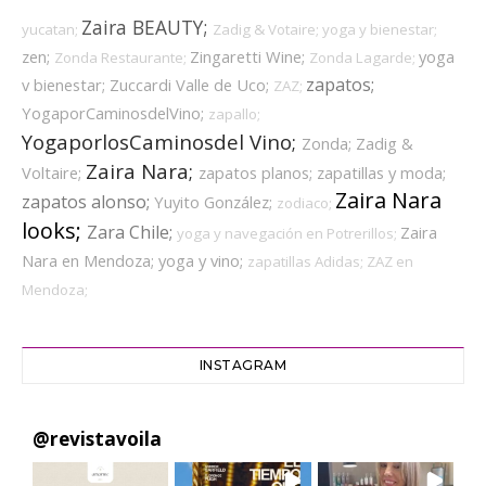
Zaira BEAUTY;
yucatan;
Zadig & Votaire;
yoga y bienestar;
zen;
Zingaretti Wine;
yoga
Zonda Restaurante;
Zonda Lagarde;
zapatos;
v bienestar;
Zuccardi Valle de Uco;
ZAZ;
YogaporCaminosdelVino;
zapallo;
YogaporlosCaminosdel Vino;
Zonda;
Zadig &
Zaira Nara;
Voltaire;
zapatos planos;
zapatillas y moda;
Zaira Nara
zapatos alonso;
Yuyito González;
zodiaco;
looks;
Zara Chile;
Zaira
yoga y navegación en Potrerillos;
Nara en Mendoza;
yoga y vino;
zapatillas Adidas;
ZAZ en
Mendoza;
INSTAGRAM
@
revistavoila