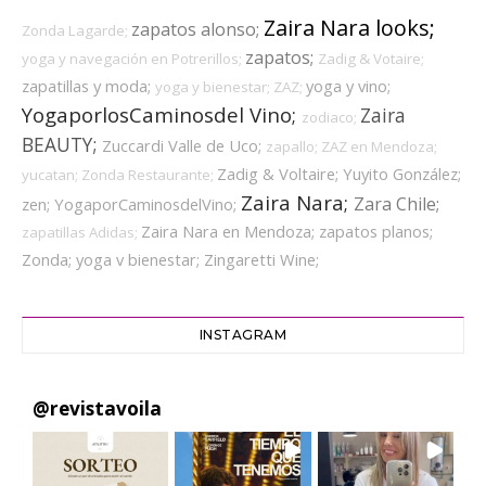
Zaira Nara looks;
zapatos alonso;
Zonda Lagarde;
zapatos;
yoga y navegación en Potrerillos;
Zadig & Votaire;
zapatillas y moda;
yoga y vino;
yoga y bienestar;
ZAZ;
YogaporlosCaminosdel Vino;
Zaira
zodiaco;
BEAUTY;
Zuccardi Valle de Uco;
zapallo;
ZAZ en Mendoza;
Zadig & Voltaire;
Yuyito González;
yucatan;
Zonda Restaurante;
Zaira Nara;
Zara Chile;
zen;
YogaporCaminosdelVino;
Zaira Nara en Mendoza;
zapatos planos;
zapatillas Adidas;
Zonda;
yoga v bienestar;
Zingaretti Wine;
INSTAGRAM
@
revistavoila