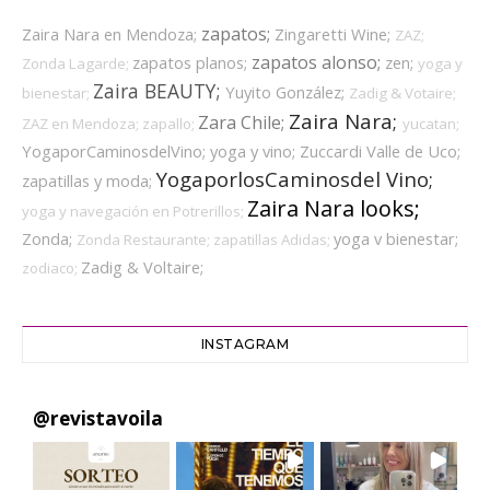
zapatos;
Zaira Nara en Mendoza;
Zingaretti Wine;
ZAZ;
zapatos alonso;
zapatos planos;
zen;
Zonda Lagarde;
yoga y
Zaira BEAUTY;
Yuyito González;
bienestar;
Zadig & Votaire;
Zaira Nara;
Zara Chile;
ZAZ en Mendoza;
zapallo;
yucatan;
YogaporCaminosdelVino;
yoga y vino;
Zuccardi Valle de Uco;
YogaporlosCaminosdel Vino;
zapatillas y moda;
Zaira Nara looks;
yoga y navegación en Potrerillos;
Zonda;
yoga v bienestar;
Zonda Restaurante;
zapatillas Adidas;
Zadig & Voltaire;
zodiaco;
INSTAGRAM
@
revistavoila