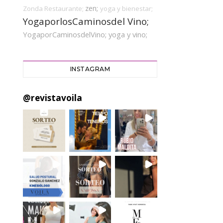
zen;
Zonda Restaurante;
yoga y bienestar;
YogaporlosCaminosdel Vino;
YogaporCaminosdelVino;
yoga y vino;
INSTAGRAM
@
revistavoila