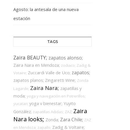
Agosto: la antesala de una nueva
estación
TAGS
Zaira BEAUTY;
zapatos alonso;
Zaira Nara en Mendoza;
zodiaco;
Zadig &
zapatos;
Zuccardi Valle de Uco;
Votaire;
zapatos planos;
Zingaretti Wine;
Zonda
Zaira Nara;
zapatillas y
Lagarde;
moda;
yoga y navegación en Potrerillos;
yoga v bienestar;
Yuyito
yucatan;
Zaira
González;
zapatillas Adidas;
ZAZ;
Nara looks;
Zara Chile;
Zonda;
ZAZ
Zadig & Voltaire;
en Mendoza;
zapallo;