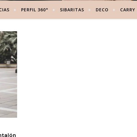
CIAS
PERFIL 360°
SIBARITAS
DECO
CARRY
ntalón