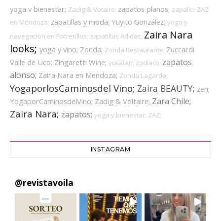
yoga v bienestar;
zapatos planos;
Zadig & Votaire;
zapallo;
ZAZ
zapatillas y moda;
Yuyito González;
en Mendoza;
yoga y
Zaira Nara
navegación en Potrerillos;
zapatillas Adidas;
looks;
yoga y vino;
Zonda;
Zuccardi
Zonda Restaurante;
zapatos
Valle de Uco;
Zingaretti Wine;
yucatan;
zodiaco;
alonso;
Zaira Nara en Mendoza;
Zonda Lagarde;
YogaporlosCaminosdel Vino;
Zaira BEAUTY;
zen;
Zara Chile;
YogaporCaminosdelVino;
Zadig & Voltaire;
Zaira Nara;
zapatos;
yoga y bienestar;
ZAZ;
INSTAGRAM
@
revistavoila