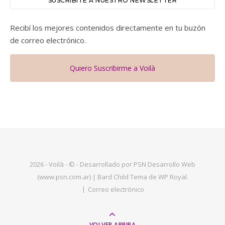
SUSCRIBITE A NUESTRO NEWSLETTER
Recibí los mejores contenidos directamente en tu buzón
de correo electrónico.
Quiero Suscribirme a Voilà
2026 - Voilà - © - Desarrollado por PSN Desarrollo Web
(www.psn.com.ar) |
Bard Child Tema de
WP Royal
.
Correo electrónico
VOLVER ARRIBA