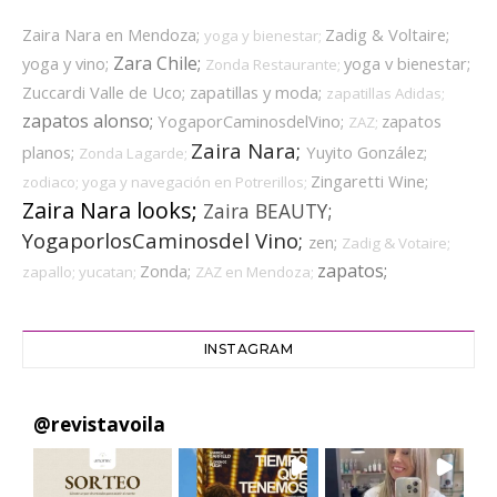
Zaira Nara en Mendoza;
Zadig & Voltaire;
yoga y bienestar;
Zara Chile;
yoga y vino;
yoga v bienestar;
Zonda Restaurante;
Zuccardi Valle de Uco;
zapatillas y moda;
zapatillas Adidas;
zapatos alonso;
YogaporCaminosdelVino;
zapatos
ZAZ;
Zaira Nara;
planos;
Yuyito González;
Zonda Lagarde;
Zingaretti Wine;
zodiaco;
yoga y navegación en Potrerillos;
Zaira Nara looks;
Zaira BEAUTY;
YogaporlosCaminosdel Vino;
zen;
Zadig & Votaire;
zapatos;
Zonda;
zapallo;
yucatan;
ZAZ en Mendoza;
INSTAGRAM
@
revistavoila