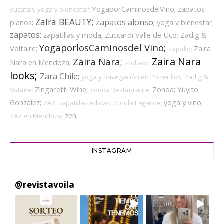
YogaporCaminosdelVino;
zapatos
yucatan;
yoga y bienestar;
Zaira BEAUTY;
zapatos alonso;
planos;
yoga v bienestar;
zapatos;
zapatillas y moda;
Zuccardi Valle de Uco;
Zadig &
YogaporlosCaminosdel Vino;
Voltaire;
Zaira
zapallo;
Zaira Nara
Zaira Nara;
Nara en Mendoza;
zodiaco;
looks;
Zara Chile;
yoga y navegación en Potrerillos;
Zadig &
Zingaretti Wine;
Zonda;
Yuyito
Votaire;
Zonda Restaurante;
González;
yoga y vino;
ZAZ;
zapatillas Adidas;
Zonda Lagarde;
zen;
ZAZ en Mendoza;
INSTAGRAM
@
revistavoila