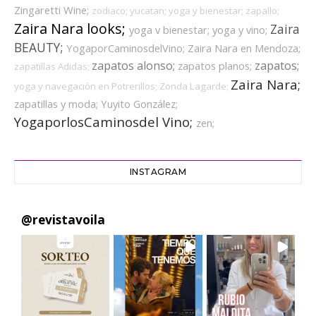
Zingaretti Wine;
zodiaco;
yucatan;
yoga y bienestar;
zapallo;
Zaira Nara looks;
Zaira
yoga v bienestar;
yoga y vino;
BEAUTY;
YogaporCaminosdelVino;
Zaira Nara en Mendoza;
zapatos alonso;
zapatos;
zapatos planos;
zapatillas Adidas;
Zaira Nara;
yoga y navegación en Potrerillos;
Zonda Lagarde;
zapatillas y moda;
Yuyito González;
YogaporlosCaminosdel Vino;
zen;
INSTAGRAM
@
revistavoila