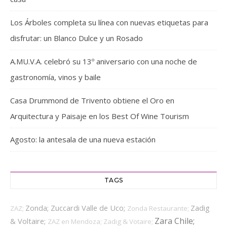
Los Árboles completa su línea con nuevas etiquetas para
disfrutar: un Blanco Dulce y un Rosado
A.MU.V.A. celebró su 13º aniversario con una noche de
gastronomía, vinos y baile
Casa Drummond de Trivento obtiene el Oro en
Arquitectura y Paisaje en los Best Of Wine Tourism
Agosto: la antesala de una nueva estación
TAGS
Zonda;
Zuccardi Valle de Uco;
Zadig
ZAZ;
Zonda Restaurante;
Zara Chile;
& Voltaire;
ZAZ en Mendoza;
Zadig & Votaire;