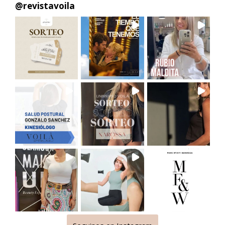
@
revistavoila