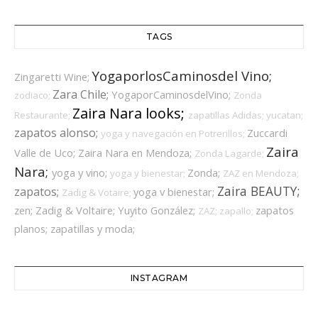
TAGS
YogaporlosCaminosdel Vino;
Zingaretti Wine;
Zara Chile;
YogaporCaminosdelVino;
zodiaco;
Zonda
Zaira Nara looks;
Restaurante;
zapatillas Adidas;
yucatan;
zapatos alonso;
Zuccardi
yoga y navegación en Potrerillos;
Zaira
Valle de Uco;
Zaira Nara en Mendoza;
Zonda Lagarde;
Nara;
yoga y vino;
Zonda;
yoga y bienestar;
ZAZ en Mendoza;
Zaira BEAUTY;
zapatos;
yoga v bienestar;
Zadig & Votaire;
zen;
Zadig & Voltaire;
Yuyito González;
zapatos
ZAZ;
zapallo;
planos;
zapatillas y moda;
INSTAGRAM