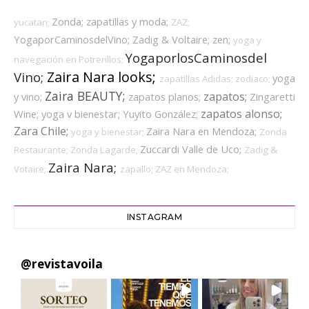
Zonda;
zapatillas y moda;
yucatan;
ZAZ;
YogaporCaminosdelVino;
Zadig & Voltaire;
zen;
yoga y
YogaporlosCaminosdel
navegación en Potrerillos;
Zaira Nara looks;
Vino;
yoga
zapatillas Adidas;
zodiaco;
Zaira BEAUTY;
zapatos;
y vino;
zapatos planos;
Zingaretti
zapatos alonso;
Wine;
yoga v bienestar;
Yuyito González;
Zara Chile;
Zaira Nara en Mendoza;
yoga y bienestar;
Zonda
Zuccardi Valle de Uco;
Restaurante;
Zonda Lagarde;
Zadig &
Zaira Nara;
Votaire;
zapallo;
ZAZ en Mendoza;
INSTAGRAM
@
revistavoila