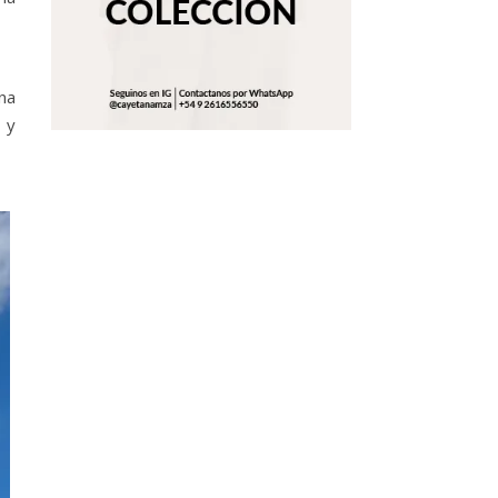
na
 y