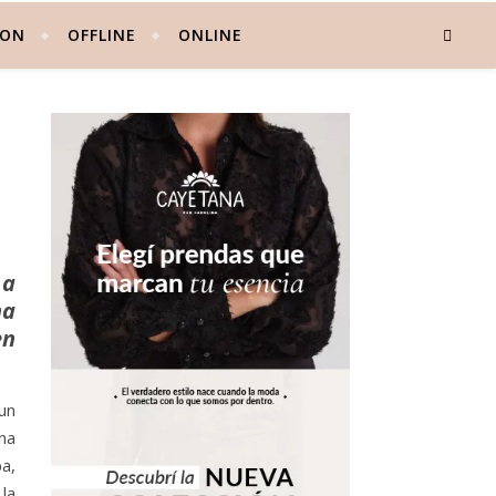
 ON
OFFLINE
ONLINE
 a
na
en
un
na
a,
la