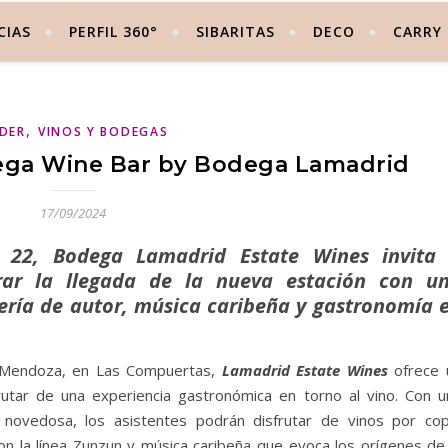
CIAS
PERFIL 360°
SIBARITAS
DECO
CARRY
,
IDER
VINOS Y BODEGAS
llega Wine Bar by Bodega Lamadrid
17/09/2024
 22, Bodega Lamadrid Estate Wines invita
rar la llegada de la nueva estación con u
lería de autor, música caribeña y gastronomía 
e Mendoza, en Las Compuertas,
Lamadrid Estate Wines
ofrece 
frutar de una experiencia gastronómica en torno al vino. Con u
novedosa, los asistentes podrán disfrutar de vinos por cop
on la línea Zunzun y música caribeña que evoca los orígenes de 