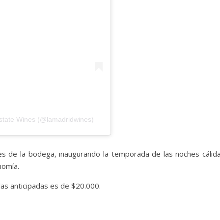
state Wines (@lamadridwines)
nes de la bodega, inaugurando la temporada de las noches cálida
onomía.
das anticipadas es de $20.000.