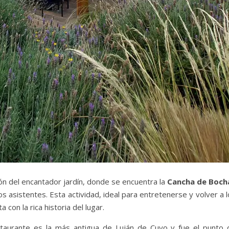
ón del encantador jardín, donde se encuentra la
Cancha de Boch
s asistentes. Esta actividad, ideal para entretenerse y volver a 
con la rica historia del lugar.
aurante es la más antigua de Luján de Cuyo y fue el punto 