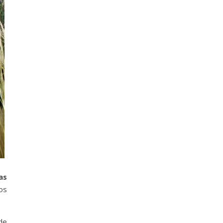
as
los
de