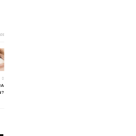
ios
S
RA
N?