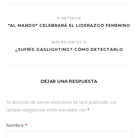
ANTERIOR
"AL MANDO" CELEBRARÁ EL LIDERAZGO FEMENINO
MÁS RECIENTES
¿SUFRÍS GASLIGHTING? CÓMO DETECTARLO
DEJAR UNA RESPUESTA
Tu dirección de correo electrónico no será publicada.
Los
campos obligatorios están marcados con
*
Nombre
*