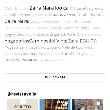
Zaira Nara looks;
zapatos planos;
Zadig & Votaire;
ZAZ;
zapatos alonso;
zapatillas y moda;
Yuyito González;
zodiaco;
Zaira Nara;
yoga y navegación en Potrerillos;
Zonda
Zadig & Voltaire;
zen;
Restaurante;
ZAZ en Mendoza;
yucatan;
yoga y vino;
Zonda;
Zingaretti Wine;
zapallo;
Zonda Lagarde;
YogaporlosCaminosdel Vino;
Zaira BEAUTY;
YogaporCaminosdelVino;
Zuccardi Valle de Uco;
yoga y
Zara Chile;
Zaira Nara en Mendoza;
yoga v
bienestar;
zapatos;
bienestar;
zapatillas Adidas;
INSTAGRAM
@
revistavoila