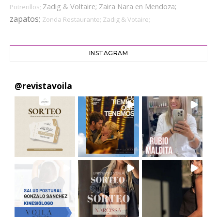
Zadig & Voltaire;
Zaira Nara en Mendoza;
Potrerillos;
zapatos;
Zonda Restaurante;
Zadig & Votaire;
INSTAGRAM
@
revistavoila