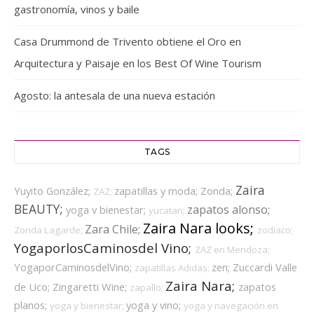
gastronomía, vinos y baile
Casa Drummond de Trivento obtiene el Oro en
Arquitectura y Paisaje en los Best Of Wine Tourism
Agosto: la antesala de una nueva estación
TAGS
Zaira
Yuyito González;
zapatillas y moda;
Zonda;
ZAZ;
BEAUTY;
zapatos alonso;
yoga v bienestar;
yucatan;
Zaira Nara looks;
Zara Chile;
Zonda Lagarde;
zodiaco;
YogaporlosCaminosdel Vino;
ZAZ en Mendoza;
YogaporCaminosdelVino;
zen;
Zuccardi Valle
zapatillas Adidas;
Zaira Nara;
de Uco;
Zingaretti Wine;
zapatos
zapallo;
planos;
yoga y vino;
yoga y bienestar;
yoga y navegación en