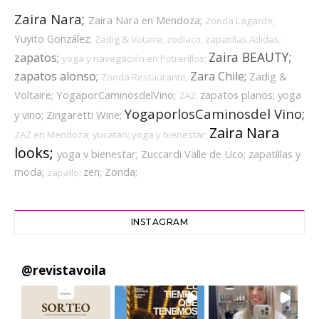
Zaira Nara;
Zaira Nara en Mendoza;
Zonda Lagarde;
Yuyito González;
Zadig & Votaire;
zodiaco;
zapatillas Adidas;
Zaira BEAUTY;
zapatos;
yoga y navegación en Potrerillos;
zapatos alonso;
Zara Chile;
Zadig &
Zonda Restaurante;
Voltaire;
YogaporCaminosdelVino;
zapatos planos;
yoga
ZAZ;
YogaporlosCaminosdel Vino;
y vino;
Zingaretti Wine;
Zaira Nara
ZAZ en Mendoza;
yucatan;
yoga y bienestar;
looks;
yoga v bienestar;
Zuccardi Valle de Uco;
zapatillas y
moda;
zen;
Zonda;
zapallo;
INSTAGRAM
@
revistavoila