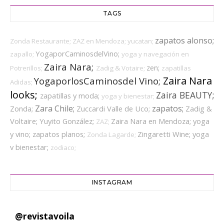
TAGS
zapatos alonso;
Zonda Restaurante;
ZAZ en Mendoza;
yucatan;
YogaporCaminosdelVino;
zapallo;
yoga y navegación en
Zaira Nara;
zen;
Potrerillos;
Zadig & Votaire;
zapatillas
Zaira Nara
YogaporlosCaminosdel Vino;
Adidas;
looks;
Zaira BEAUTY;
zapatillas y moda;
yoga y bienestar;
Zara Chile;
zapatos;
Zonda;
Zuccardi Valle de Uco;
Zadig &
Voltaire;
Yuyito González;
Zaira Nara en Mendoza;
yoga
ZAZ;
y vino;
zapatos planos;
Zingaretti Wine;
yoga
Zonda Lagarde;
v bienestar;
zodiaco;
INSTAGRAM
@
revistavoila