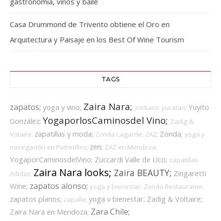
gastronomía, vinos y baile
Casa Drummond de Trivento obtiene el Oro en
Arquitectura y Paisaje en los Best Of Wine Tourism
TAGS
Zaira Nara;
zapatos;
yoga y vino;
Yuyito
zodiaco;
yucatan;
YogaporlosCaminosdel Vino;
González;
Zadig &
zapatillas y moda;
Zonda;
Votaire;
Zonda Lagarde;
ZAZ;
yoga y
zen;
navegación en Potrerillos;
ZAZ en Mendoza;
YogaporCaminosdelVino;
Zuccardi Valle de Uco;
zapatillas
Zaira Nara looks;
Zaira BEAUTY;
Zingaretti
Adidas;
zapatos alonso;
Wine;
yoga y bienestar;
Zonda Restaurante;
zapatos planos;
yoga v bienestar;
Zadig & Voltaire;
zapallo;
Zara Chile;
Zaira Nara en Mendoza;