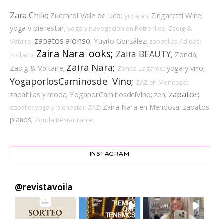
Zara Chile;
Zuccardi Valle de Uco;
Zingaretti Wine;
yucatan;
yoga v bienestar;
yoga y navegación en Potrerillos;
Zadig &
zapatos alonso;
Yuyito González;
Votaire;
zapatillas Adidas;
Zaira Nara looks;
Zaira BEAUTY;
Zonda;
zodiaco;
Zaira Nara;
Zadig & Voltaire;
yoga y vino;
Zonda Lagarde;
YogaporlosCaminosdel Vino;
ZAZ en Mendoza;
zapatos;
zapatillas y moda;
YogaporCaminosdelVino;
zen;
Zaira Nara en Mendoza;
zapatos
zapallo;
yoga y bienestar;
ZAZ;
planos;
Zonda Restaurante;
INSTAGRAM
@
revistavoila