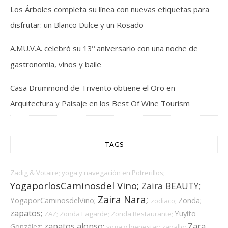
Los Árboles completa su línea con nuevas etiquetas para
disfrutar: un Blanco Dulce y un Rosado
A.MU.V.A. celebró su 13º aniversario con una noche de
gastronomía, vinos y baile
Casa Drummond de Trivento obtiene el Oro en
Arquitectura y Paisaje en los Best Of Wine Tourism
TAGS
Zadig & Votaire;
yoga y navegación en Potrerillos;
YogaporlosCaminosdel Vino;
Zaira BEAUTY;
Zaira Nara;
YogaporCaminosdelVino;
Zonda;
zodiaco;
zapatos;
Yuyito
ZAZ;
Zonda Lagarde;
Zonda Restaurante;
zapatos alonso;
Zara
González;
yoga y bienestar;
zapallo;