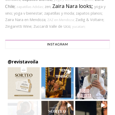
Zaira Nara looks;
Chile;
zen;
yoga y
zapatillas Adidas;
vino;
yoga v bienestar;
zapatillas y moda;
zapatos planos;
Zaira Nara en Mendoza;
Zadig & Voltaire;
ZAZ en Mendoza;
Zingaretti Wine;
Zuccardi Valle de Uco;
yucatan;
INSTAGRAM
@
revistavoila