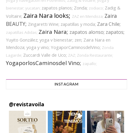
yoga y navegación en Potrerillos;
Zadig & Votaire;
yoga y
zapatos planos;
Zonda;
Zadig &
bienestar;
yucatan;
zodiaco;
Zaira Nara looks;
Zaira
Voltaire;
ZAZ en Mendoza;
BEAUTY;
Zara Chile;
Zingaretti Wine;
zapatillas y moda;
Zaira Nara;
zapatos alonso;
zapatos;
zapatillas Adidas;
Yuyito González;
yoga v bienestar;
zen;
Zaira Nara en
Mendoza;
yoga y vino;
YogaporCaminosdelVino;
Zonda
Zuccardi Valle de Uco;
Lagarde;
ZAZ;
Zonda Restaurante;
YogaporlosCaminosdel Vino;
zapallo;
INSTAGRAM
@
revistavoila