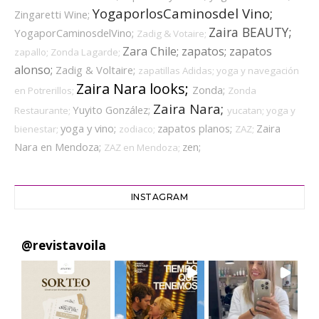
YogaporlosCaminosdel Vino;
Zingaretti Wine;
Zaira BEAUTY;
YogaporCaminosdelVino;
Zadig & Votaire;
Zara Chile;
zapatos;
zapatos
zapallo;
Zonda Lagarde;
alonso;
Zadig & Voltaire;
zapatillas Adidas;
yoga y navegación
Zaira Nara looks;
Zonda;
en Potrerillos;
Zonda
Zaira Nara;
Yuyito González;
Restaurante;
yucatan;
yoga y
yoga y vino;
zapatos planos;
Zaira
bienestar;
zodiaco;
ZAZ;
Nara en Mendoza;
zen;
ZAZ en Mendoza;
INSTAGRAM
@
revistavoila