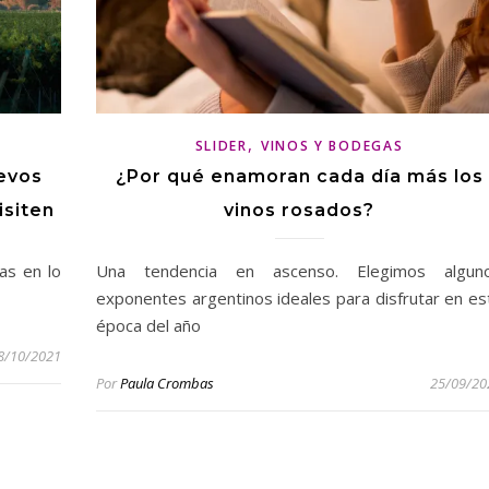
,
SLIDER
VINOS Y BODEGAS
evos
¿Por qué enamoran cada día más los
isiten
vinos rosados?
tas en lo
Una tendencia en ascenso. Elegimos algun
exponentes argentinos ideales para disfrutar en es
época del año
8/10/2021
Por
Paula Crombas
25/09/20