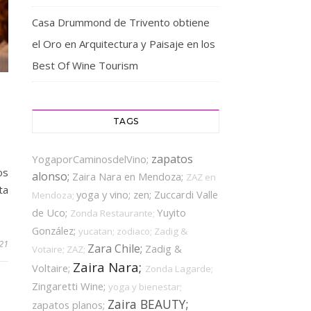
Casa Drummond de Trivento obtiene
el Oro en Arquitectura y Paisaje en los
Best Of Wine Tourism
TAGS
zapatos
YogaporCaminosdelVino;
os
alonso;
Zaira Nara en Mendoza;
ZAZ en
ta
yoga y vino;
zen;
Zuccardi Valle
Mendoza;
de Uco;
Yuyito
Zonda Restaurante;
González;
yucatan;
zodiaco;
Zadig &
21
Zara Chile;
Zadig &
Votaire;
ZAZ;
Zaira Nara;
Voltaire;
Zonda Lagarde;
Zingaretti Wine;
yoga y bienestar;
Zaira BEAUTY;
zapatos planos;