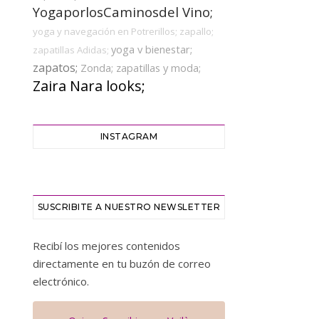
YogaporlosCaminosdel Vino;
yoga y navegación en Potrerillos;
zapallo;
yoga v bienestar;
zapatillas Adidas;
zapatos;
Zonda;
zapatillas y moda;
Zaira Nara looks;
INSTAGRAM
SUSCRIBITE A NUESTRO NEWSLETTER
Recibí los mejores contenidos
directamente en tu buzón de correo
electrónico.