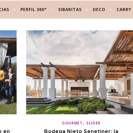
CIAS
PERFIL 360°
SIBARITAS
DECO
CARRY
,
GOURMET
SLIDER
o en
Bodega Nieto Senetiner: la