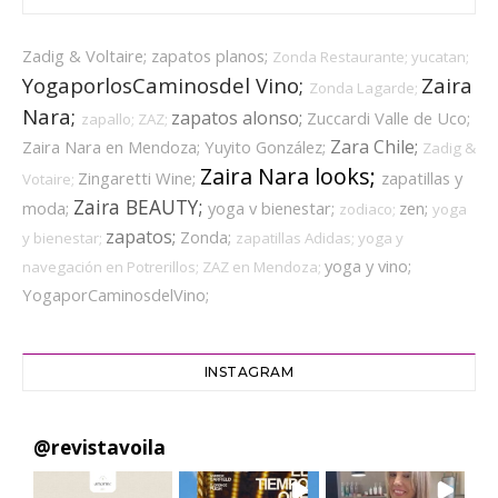
Zadig & Voltaire;
zapatos planos;
Zonda Restaurante;
yucatan;
YogaporlosCaminosdel Vino;
Zaira
Zonda Lagarde;
Nara;
zapatos alonso;
Zuccardi Valle de Uco;
zapallo;
ZAZ;
Zara Chile;
Zaira Nara en Mendoza;
Yuyito González;
Zadig &
Zaira Nara looks;
Zingaretti Wine;
zapatillas y
Votaire;
Zaira BEAUTY;
moda;
yoga v bienestar;
zen;
zodiaco;
yoga
zapatos;
Zonda;
y bienestar;
zapatillas Adidas;
yoga y
yoga y vino;
navegación en Potrerillos;
ZAZ en Mendoza;
YogaporCaminosdelVino;
INSTAGRAM
@
revistavoila