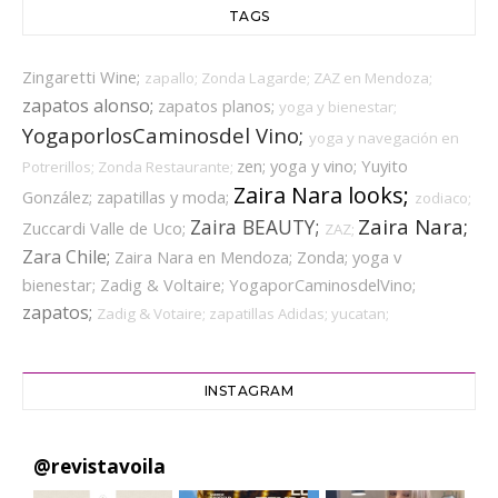
TAGS
Zingaretti Wine;
zapallo;
Zonda Lagarde;
ZAZ en Mendoza;
zapatos alonso;
zapatos planos;
yoga y bienestar;
YogaporlosCaminosdel Vino;
yoga y navegación en
zen;
yoga y vino;
Yuyito
Potrerillos;
Zonda Restaurante;
Zaira Nara looks;
González;
zapatillas y moda;
zodiaco;
Zaira Nara;
Zaira BEAUTY;
Zuccardi Valle de Uco;
ZAZ;
Zara Chile;
Zaira Nara en Mendoza;
Zonda;
yoga v
bienestar;
Zadig & Voltaire;
YogaporCaminosdelVino;
zapatos;
Zadig & Votaire;
zapatillas Adidas;
yucatan;
INSTAGRAM
@
revistavoila