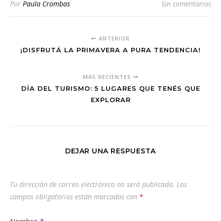
Por
Paula Crombas
Sin comentarios
ANTERIOR
¡DISFRUTÁ LA PRIMAVERA A PURA TENDENCIA!
MÁS RECIENTES
DÍA DEL TURISMO: 5 LUGARES QUE TENÉS QUE
EXPLORAR
DEJAR UNA RESPUESTA
Tu dirección de correo electrónico no será publicada.
Los
campos obligatorios están marcados con
*
Nombre
*