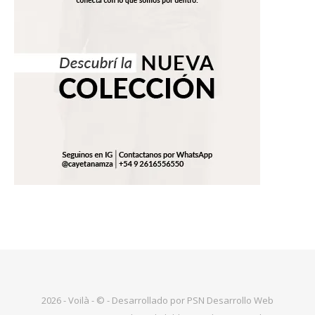
2026 - Voilà - © - Desarrollado por PSN Desarrollo Web