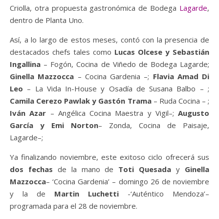
Criolla, otra propuesta gastronómica de Bodega
Lagarde
,
dentro de Planta Uno.
Así, a lo largo de estos meses, contó con la presencia de
destacados chefs tales como
Lucas Olcese y Sebastián
Ingallina
– Fogón, Cocina de Viñedo de Bodega Lagarde;
Ginella Mazzocca
– Cocina Gardenia –;
Flavia Amad Di
Leo
– La Vida In-House y Osadía de Susana Balbo – ;
Camila Cerezo Pawlak y Gastón Trama
– Ruda Cocina – ;
Iván Azar
– Angélica Cocina Maestra y Vigil–;
Augusto
García y Emi Norton
– Zonda, Cocina de Paisaje,
Lagarde–;
Ya finalizando noviembre, este exitoso ciclo
ofrecerá sus
dos fechas
de la mano de
Toti Quesada
y
Ginella
Mazzocca
– ‘Cocina Gardenia’ – domingo 26 de noviembre
y la de
Martin Luchetti
-‘Auténtico Mendoza’–
programada para el 28 de noviembre.