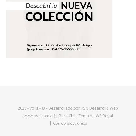
2026 - Voilà - © - Desarrollado por PSN Desarrollo Web
(www.psn.com.ar) |
Bard Child Tema de
WP Royal
.
Correo electrónico