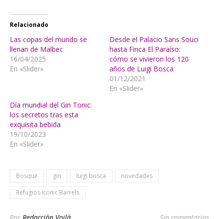
Relacionado
Las copas del mundo se
Desde el Palacio Sans Souci
llenan de Malbec
hasta Finca El Paraíso:
16/04/2025
cómo se vivieron los 120
En «Slider»
años de Luigi Bosca
01/12/2021
En «Slider»
Día mundial del Gin Tonic:
los secretos tras esta
exquisita bebida
19/10/2023
En «Slider»
Bosque
gin
luigi bosca
novedades
Refugios Iconic Barrels
Por
Redacción Voilà
Sin comentarios