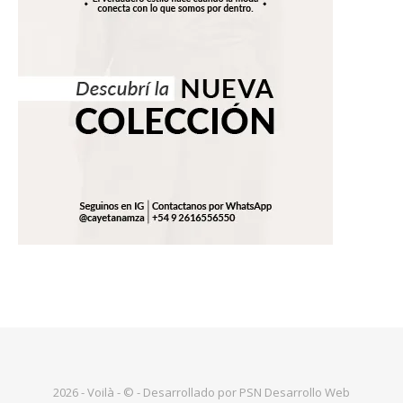
2026 - Voilà - © - Desarrollado por PSN Desarrollo Web