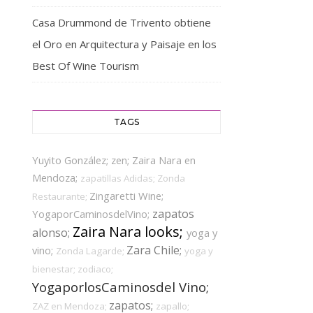
Casa Drummond de Trivento obtiene
el Oro en Arquitectura y Paisaje en los
Best Of Wine Tourism
TAGS
Yuyito González;
zen;
Zaira Nara en
Mendoza;
zapatillas Adidas;
Zonda
Zingaretti Wine;
Restaurante;
zapatos
YogaporCaminosdelVino;
Zaira Nara looks;
alonso;
yoga y
Zara Chile;
vino;
Zonda Lagarde;
yoga y
bienestar;
zodiaco;
YogaporlosCaminosdel Vino;
zapatos;
ZAZ en Mendoza;
zapallo;