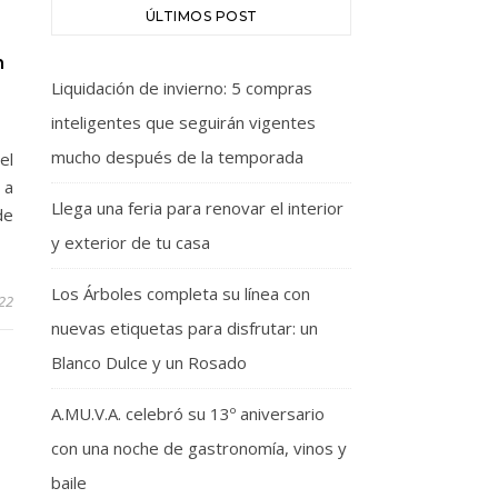
ÚLTIMOS POST
n
Liquidación de invierno: 5 compras
inteligentes que seguirán vigentes
mucho después de la temporada
el
 a
Llega una feria para renovar el interior
de
y exterior de tu casa
Los Árboles completa su línea con
22
nuevas etiquetas para disfrutar: un
Blanco Dulce y un Rosado
A.MU.V.A. celebró su 13º aniversario
con una noche de gastronomía, vinos y
baile