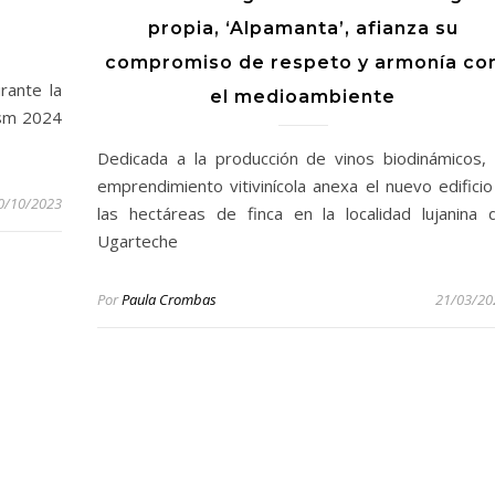
propia, ‘Alpamanta’, afianza su
compromiso de respeto y armonía co
rante la
el medioambiente
ism 2024
Dedicada a la producción de vinos biodinámicos, 
emprendimiento vitivinícola anexa el nuevo edificio
0/10/2023
las hectáreas de finca en la localidad lujanina 
Ugarteche
Por
Paula Crombas
21/03/20