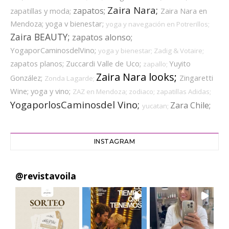
Zaira Nara;
zapatos;
zapatillas y moda;
Zaira Nara en
Mendoza;
yoga v bienestar;
yoga y navegación en Potrerillos;
Zaira BEAUTY;
zapatos alonso;
YogaporCaminosdelVino;
yoga y bienestar;
Zadig & Votaire;
zapatos planos;
Zuccardi Valle de Uco;
Yuyito
zapallo;
Zaira Nara looks;
González;
Zingaretti
Zonda Lagarde;
Wine;
yoga y vino;
ZAZ en Mendoza;
zodiaco;
zapatillas Adidas;
YogaporlosCaminosdel Vino;
Zara Chile;
yucatan;
INSTAGRAM
@
revistavoila