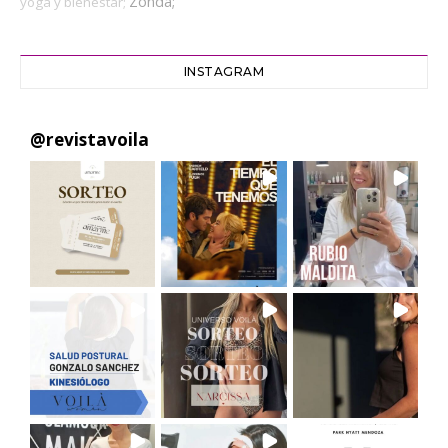
Zonda;
yoga y bienestar;
INSTAGRAM
@
revistavoila