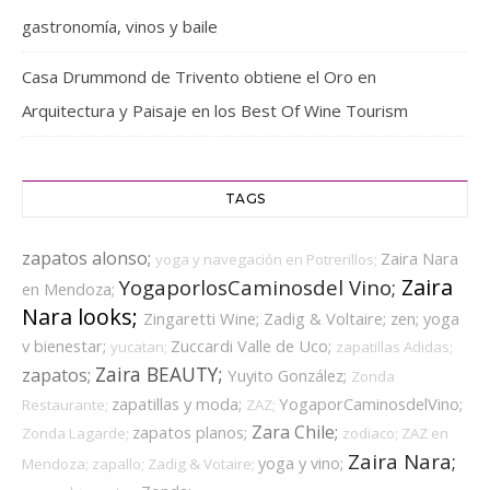
gastronomía, vinos y baile
Casa Drummond de Trivento obtiene el Oro en
Arquitectura y Paisaje en los Best Of Wine Tourism
TAGS
zapatos alonso;
Zaira Nara
yoga y navegación en Potrerillos;
Zaira
YogaporlosCaminosdel Vino;
en Mendoza;
Nara looks;
Zingaretti Wine;
Zadig & Voltaire;
zen;
yoga
v bienestar;
Zuccardi Valle de Uco;
yucatan;
zapatillas Adidas;
Zaira BEAUTY;
zapatos;
Yuyito González;
Zonda
zapatillas y moda;
YogaporCaminosdelVino;
Restaurante;
ZAZ;
Zara Chile;
zapatos planos;
Zonda Lagarde;
zodiaco;
ZAZ en
Zaira Nara;
yoga y vino;
Mendoza;
zapallo;
Zadig & Votaire;