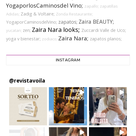
YogaporlosCaminosdel Vino;
zapallo;
zapatillas
Zadig & Voltaire;
Adidas;
Zonda Restaurante;
Zaira BEAUTY;
zapatos;
YogaporCaminosdelVino;
Zaira Nara looks;
zen;
Zuccardi Valle de Uco;
yucatan;
Zaira Nara;
yoga v bienestar;
zapatos planos;
zodiaco;
INSTAGRAM
@
revistavoila