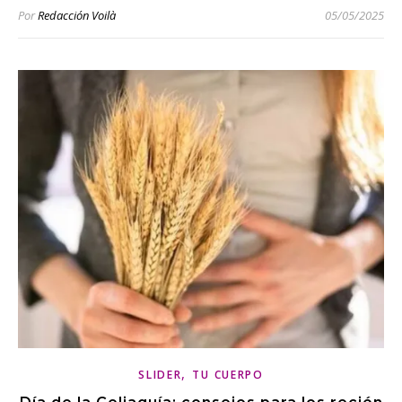
Por
Redacción Voilà
05/05/2025
,
SLIDER
TU CUERPO