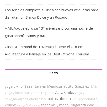
Los Árboles completa su línea con nuevas etiquetas para
disfrutar: un Blanco Dulce y un Rosado
A.MU.V.A. celebró su 13º aniversario con una noche de
gastronomía, vinos y baile
Casa Drummond de Trivento obtiene el Oro en
Arquitectura y Paisaje en los Best Of Wine Tourism
TAGS
yoga y vino;
Zaira Nara en Mendoza;
Yuyito González;
ZAZ;
Zara Chile;
yoga y bienestar;
Zonda Lagarde;
yoga y
zapatos alonso;
navegación en Potrerillos;
ZAZ en Mendoza;
Zonda;
zapatillas y moda;
Zingaretti Wine;
Zadig & Votaire;