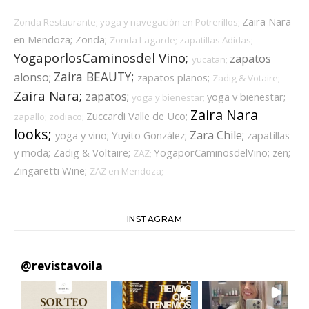
Zaira Nara
Zonda Restaurante;
yoga y navegación en Potrerillos;
en Mendoza;
Zonda;
Zonda Lagarde;
zapatillas Adidas;
YogaporlosCaminosdel Vino;
zapatos
yucatan;
Zaira BEAUTY;
alonso;
zapatos planos;
Zadig & Votaire;
Zaira Nara;
zapatos;
yoga v bienestar;
yoga y bienestar;
Zaira Nara
Zuccardi Valle de Uco;
zapallo;
zodiaco;
looks;
Zara Chile;
yoga y vino;
Yuyito González;
zapatillas
y moda;
Zadig & Voltaire;
YogaporCaminosdelVino;
zen;
ZAZ;
Zingaretti Wine;
ZAZ en Mendoza;
INSTAGRAM
@
revistavoila