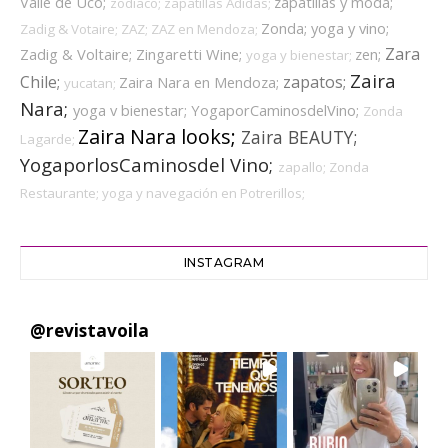
Valle de Uco;
zapatillas y moda;
zodiaco;
zapatillas Adidas;
Zonda;
yoga y vino;
Zadig & Votaire;
ZAZ;
ZAZ en Mendoza;
Zara
Zadig & Voltaire;
Zingaretti Wine;
zen;
yoga y bienestar;
Zaira
Chile;
zapatos;
Zaira Nara en Mendoza;
yucatan;
Nara;
yoga v bienestar;
YogaporCaminosdelVino;
Zonda
Zaira Nara looks;
Zaira BEAUTY;
Lagarde;
YogaporlosCaminosdel Vino;
zapallo;
Zonda
Restaurante;
yoga y navegación en Potrerillos;
INSTAGRAM
@
revistavoila