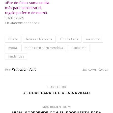
«Flor de feria» suma un día
más para encontrar el
regalo perfecto de mamá
13/10/2025
En «Recomendados»
diseño
ferias en Mendoza
Flor de Feria
mendoza
moda
moda circular en Mendoza
Planta Uno
tendencias
Por
Redacción Voilà
Sin comentarios
ANTERIOR
3 LOOKS PARA LUCIR EN NAVIDAD
MÁS RECIENTES
MIAMI SORPRENDE CON SU PROPUESTA PARA