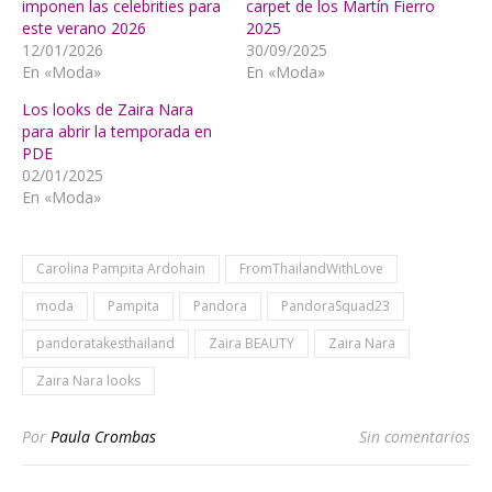
imponen las celebrities para
carpet de los Martín Fierro
este verano 2026
2025
12/01/2026
30/09/2025
En «Moda»
En «Moda»
Los looks de Zaira Nara
para abrir la temporada en
PDE
02/01/2025
En «Moda»
Carolina Pampita Ardohain
FromThailandWithLove
moda
Pampita
Pandora
PandoraSquad23
pandoratakesthailand
Zaira BEAUTY
Zaira Nara
Zaira Nara looks
Por
Paula Crombas
Sin comentarios