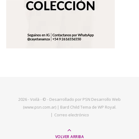
2026 - Voilà - © - Desarrollado por PSN Desarrollo Web
(www.psn.com.ar) |
Bard Child Tema de
WP Royal
.
Correo electrónico
VOLVER ARRIBA