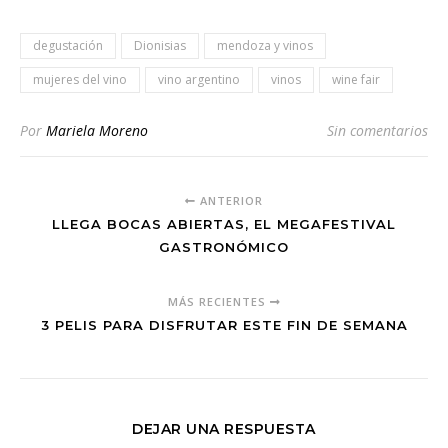
degustación
Dionisias
mendoza y vinos
mujeres del vino
vino argentino
vinos
wine fair
Por
Mariela Moreno
Sin comentarios
ANTERIOR
LLEGA BOCAS ABIERTAS, EL MEGAFESTIVAL
GASTRONÓMICO
MÁS RECIENTES
3 PELIS PARA DISFRUTAR ESTE FIN DE SEMANA
DEJAR UNA RESPUESTA