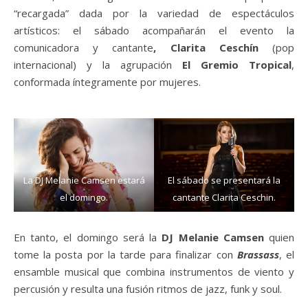
“recargada” dada por la variedad de espectáculos
artísticos: el sábado acompañarán el evento la
comunicadora y cantante
, Clarita Ceschín
(pop
internacional) y la agrupación
El Gremio Tropical
,
conformada íntegramente por mujeres.
La DJ Melanie Camsen estará
El sábado se presentará la
el domingo.
cantante Clarita Ceschin.
En tanto, el domingo será la
DJ Melanie Camsen
quien
tome la posta por la tarde para finalizar con
Brassass
, el
ensamble musical que combina instrumentos de viento y
percusión y resulta una fusión ritmos de jazz, funk y soul.