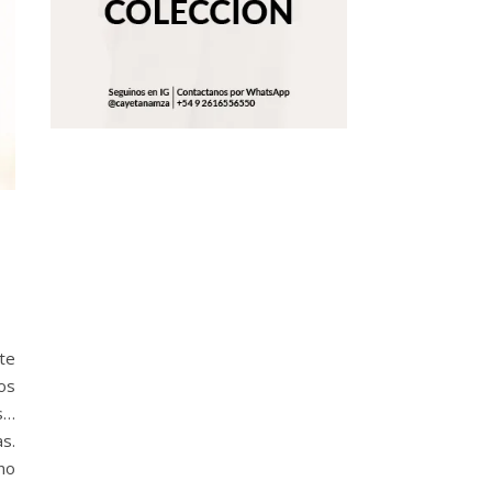
te
los
s…
s.
no