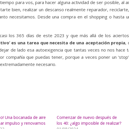
mpo para vos, para hacer alguna actividad de ser posible, al ai
tarte bien, realizar un descanso realmente reparador, reciclarte
tanto necesitamos. Desde una compra en el shopping o hasta u
casi los 365 días de este 2023 y que más allá de los aciertos
itivo’ es una tarea que necesita de una aceptación propia
,
 dejar de lado esa autoexigencia que tantas veces no nos hace t
ejor compañía que puedas tener, porque a veces poner un ‘stop’
 extremadamente necesario.
lio! Una bocanada de aire
Comenzar de nuevo después de
ar impulso y renovarnos
los 40: ¿algo imposible de realizar?
22
01/08/2024