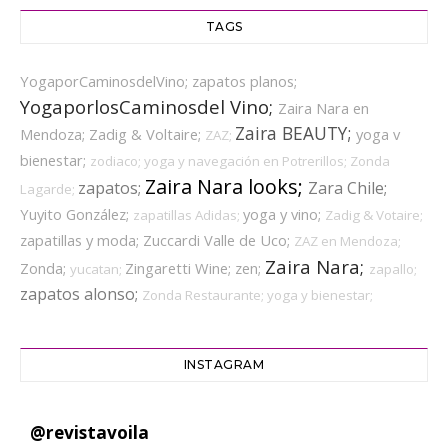
TAGS
YogaporCaminosdelVino;
zapatos planos;
YogaporlosCaminosdel Vino;
Zaira Nara en
Zaira BEAUTY;
Mendoza;
Zadig & Voltaire;
yoga v
ZAZ;
bienestar;
zodiaco;
yoga y navegación en Potrerillos;
Zonda
Zaira Nara looks;
zapatos;
Zara Chile;
Lagarde;
Yuyito González;
yoga y vino;
zapatillas Adidas;
Zadig & Votaire;
zapatillas y moda;
Zuccardi Valle de Uco;
ZAZ en Mendoza;
Zaira Nara;
Zonda;
Zingaretti Wine;
zen;
yucatan;
zapallo;
zapatos alonso;
Zonda Restaurante;
yoga y bienestar;
INSTAGRAM
@
revistavoila